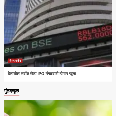
शेअर मार्केट
देशातील सर्वात मोठा IPO मंगळवारी होणार खुला
गुंतवणूक