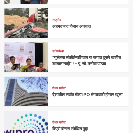
राष्ट्रीय
अहमदाबाद विमान अपघात
ग्रंथसंपदा
“गुरूंच्या संकीर्तनाशिवाय या जगात दुसरे काहीच
शाश्वत नाही” ! – पू. सौ. मनीषा पाठक
शेअर मार्केट
देशातील सर्वात मोठा IPO मंगळवारी होणार खुला
शेअर मार्केट
विप्रो बोनस संबंधित मुद्दा