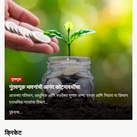
गुंतवणूक
गुंतवणूक भावनांची आनंद कोट्यावधींचा
आजच्या गतिमान, आधुनिक आणि स्पर्धेच्या युगात अन्न, वस्त्र आणि निवारा या किमान
प्राथमिक गरजांचा विचार...
पुढे वाचा....
क्रिकेट