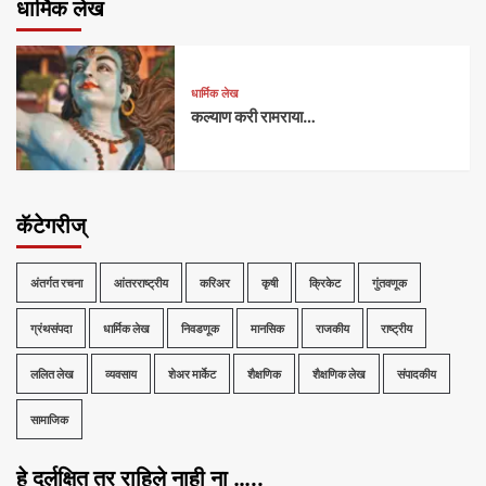
धार्मिक लेख
धार्मिक लेख
कल्याण करी रामराया…
कॅटेगरीज्
अंतर्गत रचना
आंतरराष्ट्रीय
करिअर
कृषी
क्रिकेट
गुंतवणूक
ग्रंथसंपदा
धार्मिक लेख
निवडणूक
मानसिक
राजकीय
राष्ट्रीय
ललित लेख
व्यवसाय
शेअर मार्केट
शैक्षणिक
शैक्षणिक लेख
संपादकीय
सामाजिक
हे दुर्लक्षित तर राहिले नाही ना …..