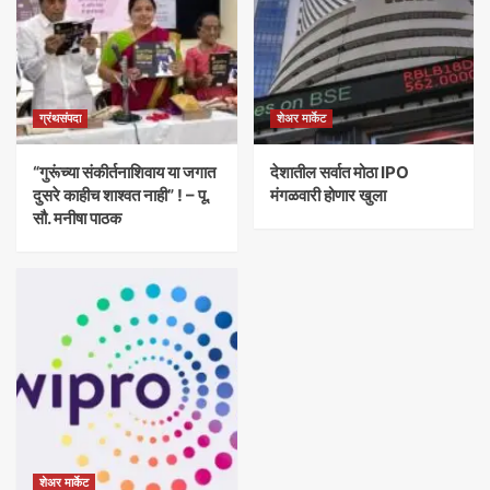
ग्रंथसंपदा
शेअर मार्केट
“गुरूंच्या संकीर्तनाशिवाय या जगात
देशातील सर्वात मोठा IPO
दुसरे काहीच शाश्वत नाही” ! – पू.
मंगळवारी होणार खुला
सौ. मनीषा पाठक
शेअर मार्केट