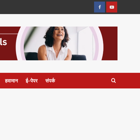
फेसबुक
यु
ट्यूब
हवामान
ई-पेपर
संपर्क