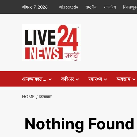
Skip
ऑगस्ट 7, 2026
आंतरराष्ट्रीय
राष्ट्रीय
राजकीय
निवडणूक
to
content
आमच्याबद्दल…
करिअर
स्वास्थ्य
व्यवसाय
HOME
कलाकार
Nothing Found