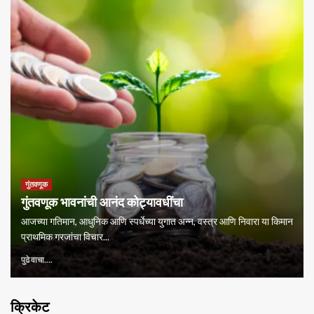
गुंतवणूक
गुंतवणूक भावनांची आनंद कोट्यावधींचा
आजच्या गतिमान, आधुनिक आणि स्पर्धेच्या युगात अन्न, वस्त्र आणि निवारा या किमान
प्राथमिक गरजांचा विचार...
पुढे वाचा....
क्रिकेट