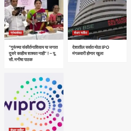
ग्रंथसंपदा
शेअर मार्केट
“गुरूंच्या संकीर्तनाशिवाय या जगात
देशातील सर्वात मोठा IPO
दुसरे काहीच शाश्वत नाही” ! – पू.
मंगळवारी होणार खुला
सौ. मनीषा पाठक
शेअर मार्केट