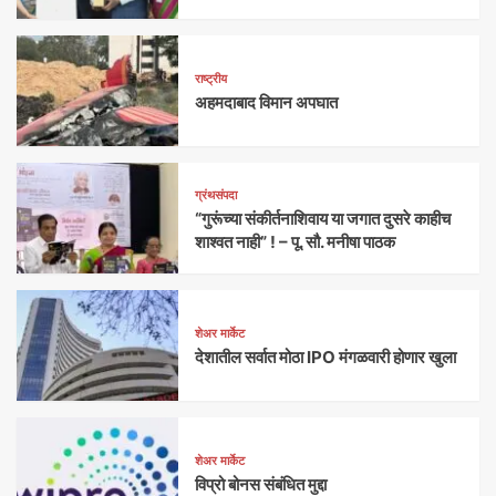
राष्ट्रीय
अहमदाबाद विमान अपघात
ग्रंथसंपदा
“गुरूंच्या संकीर्तनाशिवाय या जगात दुसरे काहीच
शाश्वत नाही” ! – पू. सौ. मनीषा पाठक
शेअर मार्केट
देशातील सर्वात मोठा IPO मंगळवारी होणार खुला
शेअर मार्केट
विप्रो बोनस संबंधित मुद्दा