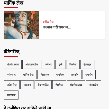
धार्मिक लेख
धार्मिक लेख
कल्याण करी रामराया…
कॅटेगरीज्
अंतर्गत रचना
आंतरराष्ट्रीय
करिअर
कृषी
क्रिकेट
गुंतवणूक
ग्रंथसंपदा
धार्मिक लेख
निवडणूक
मानसिक
राजकीय
राष्ट्रीय
ललित लेख
व्यवसाय
शेअर मार्केट
शैक्षणिक
शैक्षणिक लेख
संपादकीय
सामाजिक
हे दुर्लक्षित तर राहिले नाही ना …..