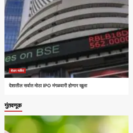
शेअर मार्केट
देशातील सर्वात मोठा IPO मंगळवारी होणार खुला
गुंतवणूक