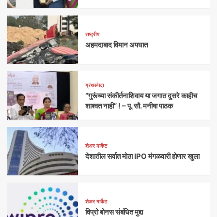
राष्ट्रीय
अहमदाबाद विमान अपघात
ग्रंथसंपदा
“गुरूंच्या संकीर्तनाशिवाय या जगात दुसरे काहीच
शाश्वत नाही” ! – पू. सौ. मनीषा पाठक
शेअर मार्केट
देशातील सर्वात मोठा IPO मंगळवारी होणार खुला
शेअर मार्केट
विप्रो बोनस संबंधित मुद्दा