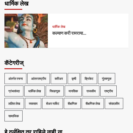
धार्मिक लेख
धार्मिक लेख
कल्याण करी रामराया…
कॅटेगरीज्
अंतर्गत रचना
आंतरराष्ट्रीय
करिअर
कृषी
क्रिकेट
गुंतवणूक
ग्रंथसंपदा
धार्मिक लेख
निवडणूक
मानसिक
राजकीय
राष्ट्रीय
ललित लेख
व्यवसाय
शेअर मार्केट
शैक्षणिक
शैक्षणिक लेख
संपादकीय
सामाजिक
हे दुर्लक्षित तर राहिले नाही ना …..