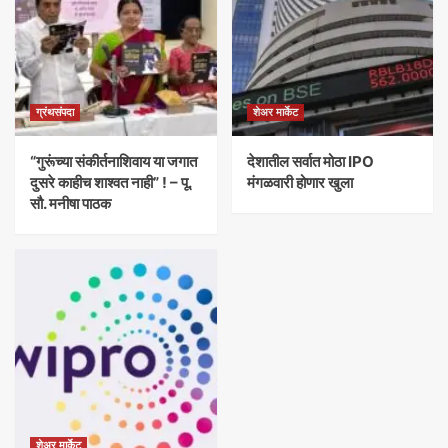
ग्रंथसंपदा
शेअर मार्केट
“गुरूंच्या संकीर्तनाशिवाय या जगात
देशातील सर्वात मोठा IPO
दुसरे काहीच शाश्वत नाही” ! – पू.
मंगळवारी होणार खुला
सौ. मनीषा पाठक
शेअर मार्केट