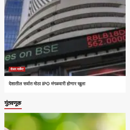
शेअर मार्केट
देशातील सर्वात मोठा IPO मंगळवारी होणार खुला
गुंतवणूक