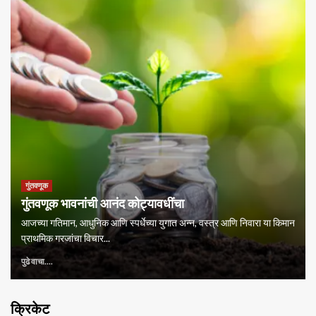
गुंतवणूक
गुंतवणूक भावनांची आनंद कोट्यावधींचा
आजच्या गतिमान, आधुनिक आणि स्पर्धेच्या युगात अन्न, वस्त्र आणि निवारा या किमान
प्राथमिक गरजांचा विचार...
पुढे वाचा....
क्रिकेट