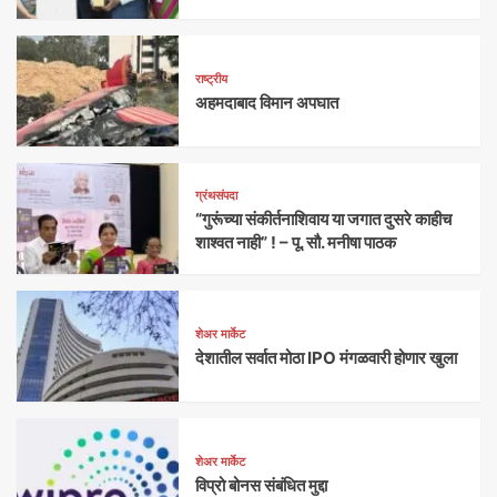
राष्ट्रीय
अहमदाबाद विमान अपघात
ग्रंथसंपदा
“गुरूंच्या संकीर्तनाशिवाय या जगात दुसरे काहीच
शाश्वत नाही” ! – पू. सौ. मनीषा पाठक
शेअर मार्केट
देशातील सर्वात मोठा IPO मंगळवारी होणार खुला
शेअर मार्केट
विप्रो बोनस संबंधित मुद्दा