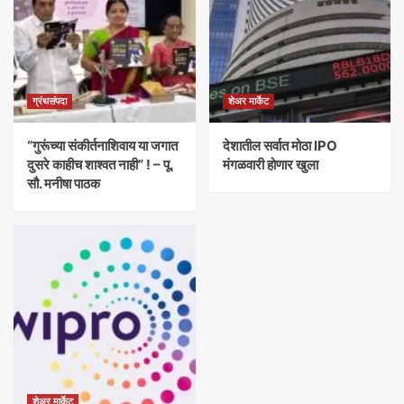
ग्रंथसंपदा
शेअर मार्केट
“गुरूंच्या संकीर्तनाशिवाय या जगात
देशातील सर्वात मोठा IPO
दुसरे काहीच शाश्वत नाही” ! – पू.
मंगळवारी होणार खुला
सौ. मनीषा पाठक
शेअर मार्केट