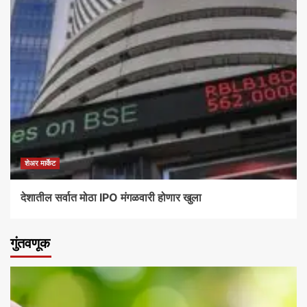
शेअर मार्केट
देशातील सर्वात मोठा IPO मंगळवारी होणार खुला
गुंतवणूक