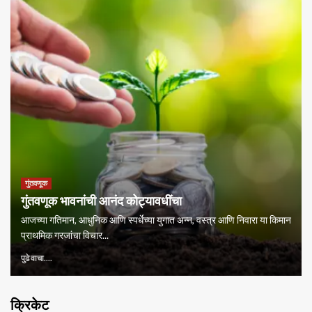
गुंतवणूक
गुंतवणूक भावनांची आनंद कोट्यावधींचा
आजच्या गतिमान, आधुनिक आणि स्पर्धेच्या युगात अन्न, वस्त्र आणि निवारा या किमान
प्राथमिक गरजांचा विचार...
पुढे वाचा....
क्रिकेट