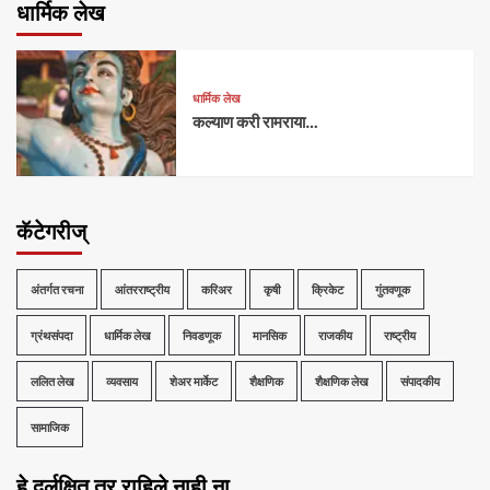
धार्मिक लेख
धार्मिक लेख
कल्याण करी रामराया…
कॅटेगरीज्
अंतर्गत रचना
आंतरराष्ट्रीय
करिअर
कृषी
क्रिकेट
गुंतवणूक
ग्रंथसंपदा
धार्मिक लेख
निवडणूक
मानसिक
राजकीय
राष्ट्रीय
ललित लेख
व्यवसाय
शेअर मार्केट
शैक्षणिक
शैक्षणिक लेख
संपादकीय
सामाजिक
हे दुर्लक्षित तर राहिले नाही ना …..