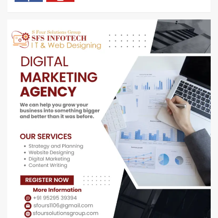
फेसबुक
यु
ट्यूब