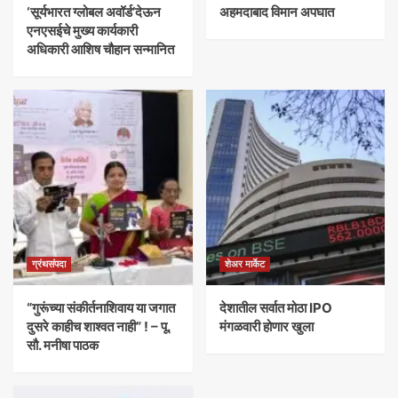
‘सूर्यभारत ग्लोबल अवॉर्ड’देऊन
अहमदाबाद विमान अपघात
एनएसईचे मुख्य कार्यकारी
अधिकारी आशिष चौहान सन्मानित
ग्रंथसंपदा
शेअर मार्केट
“गुरूंच्या संकीर्तनाशिवाय या जगात
देशातील सर्वात मोठा IPO
दुसरे काहीच शाश्वत नाही” ! – पू.
मंगळवारी होणार खुला
सौ. मनीषा पाठक