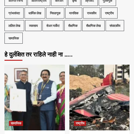
अंतर्गत रचना
आंतरराष्ट्रीय
करिअर
कृषी
क्रिकेट
गुंतवणूक
ग्रंथसंपदा
धार्मिक लेख
निवडणूक
मानसिक
राजकीय
राष्ट्रीय
ललित लेख
व्यवसाय
शेअर मार्केट
शैक्षणिक
शैक्षणिक लेख
संपादकीय
सामाजिक
हे दुर्लक्षित तर राहिले नाही ना …..
सामाजिक
राष्ट्रीय