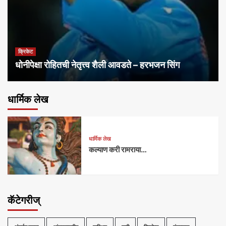
क्रिकेट
धोनीपेक्षा रोहितची नेतृत्त्व शैली आवडते – हरभजन सिंग
धार्मिक लेख
धार्मिक लेख
कल्याण करी रामराया…
कॅटेगरीज्