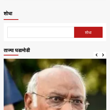
शोधा
शोधा
ताज्या घडामोडी