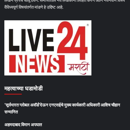
लेखन प्रपंच चालू ठेवणे. समाजातील नव लेखकांना लिहितं करणे आणि नवनवीन विषय
वैविध्यपूर्ण विषयांतर्गत मांडणे हे उद्दिष्ट आहे.
महत्वाच्या घडामोडी
‘सूर्यभारत ग्लोबल अवॉर्ड’देऊन एनएसईचे मुख्य कार्यकारी अधिकारी आशिष चौहान
सन्मानित
अहमदाबाद विमान अपघात