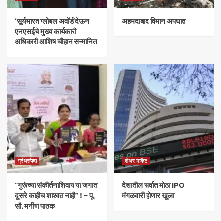
‘सूर्यभारत ग्लोबल अवॉर्ड’देऊन
अहमदाबाद विमान अपघात
एनएसईचे मुख्य कार्यकारी
अधिकारी आशिष चौहान सन्मानित
ग्रंथसंपदा
शेअर मार्केट
“गुरूंच्या संकीर्तनाशिवाय या जगात
देशातील सर्वात मोठा IPO
दुसरे काहीच शाश्वत नाही” ! – पू.
मंगळवारी होणार खुला
सौ. मनीषा पाठक