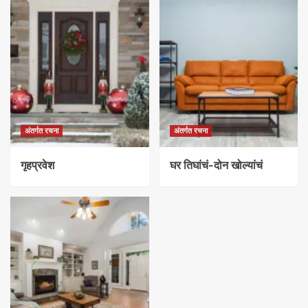
अंतर्गत रचना
अंतर्गत रचना
गृहप्रवेश
घर तिघांचं-दोन खोल्यांचं