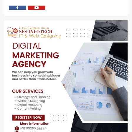
फेसबुक
यु
ट्यूब