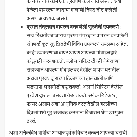
फर्निचर यांचं काम एकत्रितपणे केलं जात असतं. अशा
वेळेला वापरल्या जाणार्‍या मालाची निवड नीट केलेली
असणं आवश्यक असतं.
प्रगत
तंत्रज्ञान
वापरुन बनवलेली सुरक्षेची उपकरणे
:
सद्य:स्थितीतबाजारात प्रगत तंत्रज्ञान वापरुन बनवलेली
संगणकीकृत सुरक्षिततेची विविध उपकरणे उपलब्ध आहेत.
काही उपकरणांचा वापर आपण आपल्या मोबाइलद्वारे
कोठूनही करू शकतो. क्लोज सर्किट टी व्ही कॅमेराच्या
सहाय्यानं आपल्या मोबाइलवर देखील आपण घरातील
अथवा प्रवेशद्वाराच्या ठिकाणच्या हालचाली आणि
घडणार्‍या घडामोडी बघू शकतो. अलार्म सिस्टिम देखील
प्रवेश द्वाराला बसवता येऊ शकते. स्मोक डिटेक्टर,
फायर अलार्म अशा आधुनिक वस्तु देखील हल्लीच्या
दिवसांमध्ये गृह सजावट करताना विचारात घेणं उपयुक्त
ठरतं.
अशा अनेकविध बाबींचा अभ्यासपूर्वक विचार करून आपल्या घराची