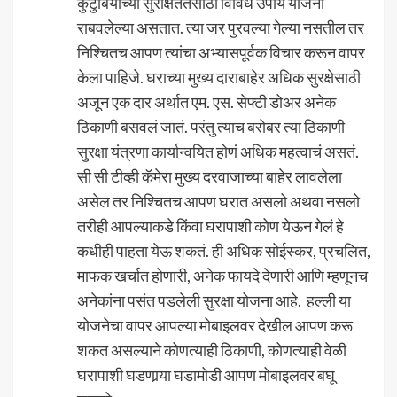
कुटुंबियांच्या सुरक्षिततेसाठी विविध उपाय योजना
राबवलेल्या असतात. त्या जर पुरवल्या गेल्या नसतील तर
निश्चितच आपण त्यांचा अभ्यासपूर्वक विचार करून वापर
केला पाहिजे. घराच्या मुख्य दाराबाहेर अधिक सुरक्षेसाठी
अजून एक दार अर्थात एम. एस. सेफ्टी डोअर अनेक
ठिकाणी बसवलं जातं. परंतु त्याच बरोबर त्या ठिकाणी
सुरक्षा यंत्रणा कार्यान्वयित होणं अधिक महत्वाचं असतं.
सी सी टीव्ही कॅमेरा मुख्य दरवाजाच्या बाहेर लावलेला
असेल तर निश्चितच आपण घरात असलो अथवा नसलो
तरीही आपल्याकडे किंवा घरापाशी कोण येऊन गेलं हे
कधीही पाहता येऊ शकतं. ही अधिक सोईस्कर, प्रचलित,
माफक खर्चात होणारी, अनेक फायदे देणारी आणि म्हणूनच
अनेकांना पसंत पडलेली सुरक्षा योजना आहे. हल्ली या
योजनेचा वापर आपल्या मोबाइलवर देखील आपण करू
शकत असल्याने कोणत्याही ठिकाणी, कोणत्याही वेळी
घरापाशी घडणार्‍या घडामोडी आपण मोबाइलवर बघू