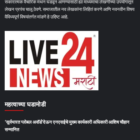
सकारात्मक वैचारिक मंथन घडवून आणण्यासाठी ह्या माध्यमाचा लेखणीच्या उपयोगातून
लेखन प्रपंच चालू ठेवणे. समाजातील नव लेखकांना लिहितं करणे आणि नवनवीन विषय
वैविध्यपूर्ण विषयांतर्गत मांडणे हे उद्दिष्ट आहे.
महत्वाच्या घडामोडी
‘सूर्यभारत ग्लोबल अवॉर्ड’देऊन एनएसईचे मुख्य कार्यकारी अधिकारी आशिष चौहान
सन्मानित