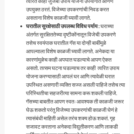
त्वरित काही जुजबी उपाय योजना उपयोगात आणणे
उपयुक्त ठरतं. विजेच्या उपकरणांची निवड करत
असताना विशेष काळजी घ्यावी लागते.
घरातील सुरक्षेसाठी उपलब्ध विविध पर्याय
:
घराच्या
अंतर्गत सुरक्षिततेच्या दृष्टीकोंनातून विजेची उपकरणे
तसेच स्वयंपाक घरातील गॅस या दोन्ही बाबींमुळे
आपल्याला विशेष काळजी घ्यावी लागते. अनेकदा या
कारणांमुळेच काही अपघात घडल्याचे आपण ऐकत
असतो. तत्सम घटना घडल्याच तर काही त्वरित उपाय
योजना करण्यासाठी आपलं घर आणि त्यावेळी घरात
उपस्थित असणारी व्यक्ति सज्ज असली पाहिजे तसेच त्या
परिस्थितीचा सहजरीत्या सामना करू शकली पाहिजे.
गॅसच्या बाबतीत आपण स्वतः आवश्यक ती काळजी जरूर
घेऊ शकतो परंतु विजेच्या उपकरणांची काळजी घेणं हे
त्यासंबंधी माहिती असेल तरंच शक्य होऊ शकतं. गृह
सजावट करताना अनेकदा विद्युतीकरण आणि लाकडी