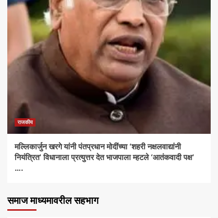
राजकीय
मल्लिकार्जुन खरगे यांनी पंतप्रधान मोदींच्या ‘शहरी नक्षलवाद्यांनी
नियंत्रित’ विधानाला प्रत्युत्तर देत भाजपाला म्हटले ‘आतंकवादी पक्ष’
….
समाज माध्यमावरील सहभाग