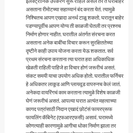
इलेक्ट्रोंनिक उपकरण सुरू राहिले असेल तर ते घराबाहेर
असताना रीमोटच्या सहाय्यानं बंद करता येतं. त्यामुळे
निश्चितच आपण एखादा अनर्थ टाळू शकतो. घरातून बाहेर
पडण्यापूर्वीच आपण योग्य ती काळजी घेतली तर प्रश्नच
निर्माण होणार नाहीत. घरातील अंतर्गत संरचना करत
असताना अनेक बाबींचा विचार करून सुरक्षिततेच्या
दृष्टीने काही उपाय योजना करता येऊ शकतात. सर्व
प्रथम संरचना करताना त्या घरात हवा अधिकाधिक
खेळती राहिली पाहिजे हा विचार होणं जरूरीचं असतं.
संकट समयी याचा उपयोग अधिक होतो. घरातील फर्निचर
हे अधिकतर लाकूड आणि प्लायवूड वापरुनच केलं जातं.
अनेकदा वायरिंगचं काम करताना त्यामुळे विशेष काळजी
घेणं जरूरीचं असतं. आपल्या घरात अत्यंत महत्वाच्या
कागद पत्रांसाठी निदान एखादं छोटंसं फायरप्रूफ
फायलिंग कॅबिनेट (एफआरएफसी) असावं. घरामध्ये
कोणत्याही कारणामुळे आगीचा धोका निर्माण झाला तर