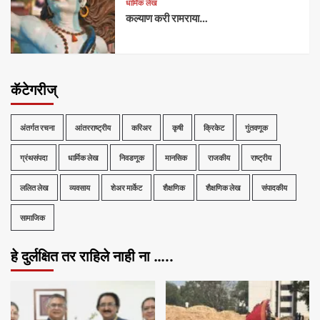
धार्मिक लेख
कल्याण करी रामराया…
कॅटेगरीज्
अंतर्गत रचना
आंतरराष्ट्रीय
करिअर
कृषी
क्रिकेट
गुंतवणूक
ग्रंथसंपदा
धार्मिक लेख
निवडणूक
मानसिक
राजकीय
राष्ट्रीय
ललित लेख
व्यवसाय
शेअर मार्केट
शैक्षणिक
शैक्षणिक लेख
संपादकीय
सामाजिक
हे दुर्लक्षित तर राहिले नाही ना …..