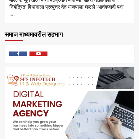
मल्लिकार्जुन खरगे यांनी पंतप्रधान मोदींच्या ‘शहरी नक्षलवाद्यांनी
नियंत्रित’ विधानाला प्रत्युत्तर देत भाजपाला म्हटले ‘आतंकवादी पक्ष’
….
समाज माध्यमावरील सहभाग
फेसबुक
यु
ट्यूब