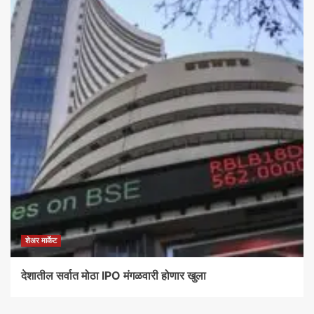
शेअर मार्केट
देशातील सर्वात मोठा IPO मंगळवारी होणार खुला