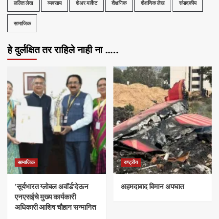
ललित लेख
व्यवसाय
शेअर मार्केट
शैक्षणिक
शैक्षणिक लेख
संपादकीय
सामाजिक
हे दुर्लक्षित तर राहिले नाही ना …..
सामाजिक
राष्ट्रीय
‘सूर्यभारत ग्लोबल अवॉर्ड’देऊन
अहमदाबाद विमान अपघात
एनएसईचे मुख्य कार्यकारी
अधिकारी आशिष चौहान सन्मानित