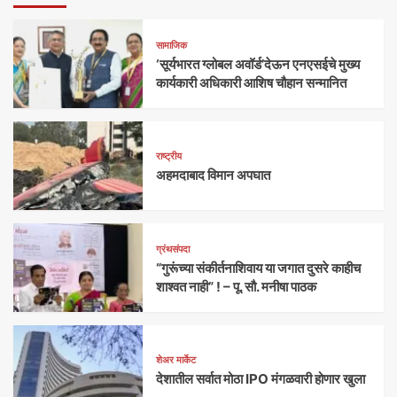
सामाजिक
‘सूर्यभारत ग्लोबल अवॉर्ड’देऊन एनएसईचे मुख्य
कार्यकारी अधिकारी आशिष चौहान सन्मानित
राष्ट्रीय
अहमदाबाद विमान अपघात
ग्रंथसंपदा
“गुरूंच्या संकीर्तनाशिवाय या जगात दुसरे काहीच
शाश्वत नाही” ! – पू. सौ. मनीषा पाठक
शेअर मार्केट
देशातील सर्वात मोठा IPO मंगळवारी होणार खुला