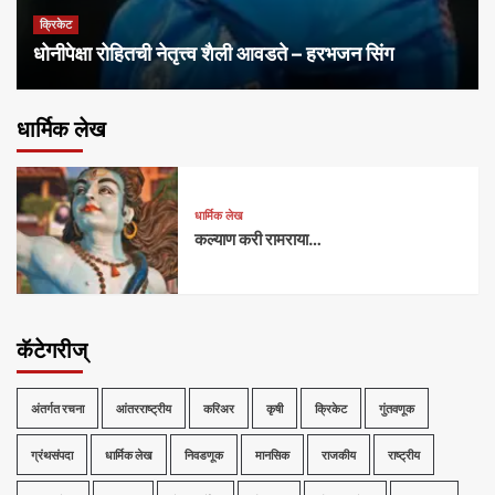
क्रिकेट
धोनीपेक्षा रोहितची नेतृत्त्व शैली आवडते – हरभजन सिंग
धार्मिक लेख
धार्मिक लेख
कल्याण करी रामराया…
कॅटेगरीज्
अंतर्गत रचना
आंतरराष्ट्रीय
करिअर
कृषी
क्रिकेट
गुंतवणूक
ग्रंथसंपदा
धार्मिक लेख
निवडणूक
मानसिक
राजकीय
राष्ट्रीय