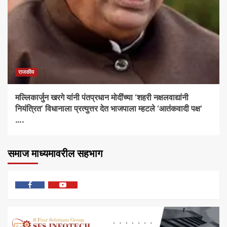
राजकीय
मल्लिकार्जुन खरगे यांनी पंतप्रधान मोदींच्या ‘शहरी नक्षलवाद्यांनी
नियंत्रित’ विधानाला प्रत्युत्तर देत भाजपाला म्हटले ‘आतंकवादी पक्ष’
….
समाज माध्यमावरील सहभाग
फेसबुक
यु
ट्यूब