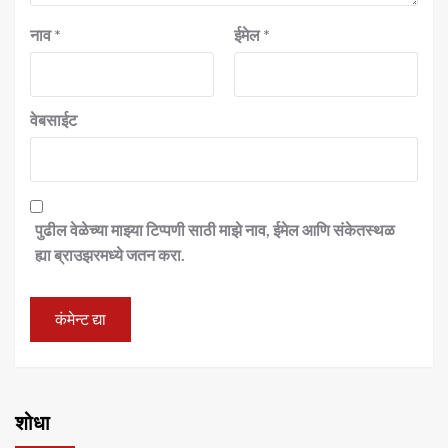
नाव
*
ईमेल
*
वेबसाईट
पुढील वेळेच्या माझ्या टिप्पणी साठी माझे नाव, ईमेल आणि संकेतस्थळ
ह्या ब्राउझरमध्ये जतन करा.
शोधा