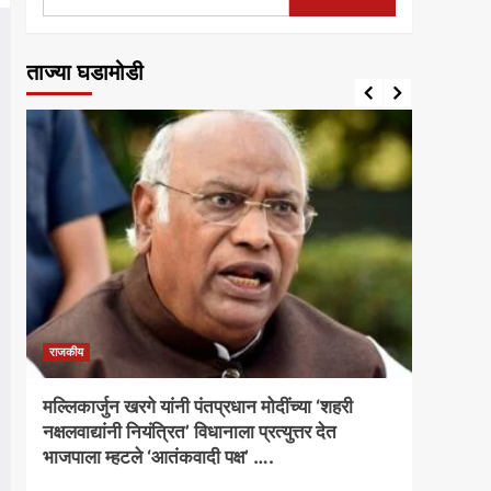
ताज्या घडामोडी
राजकीय
राजकीय
मल्लिकार्जुन खरगे यांनी पंतप्रधान मोदींच्या ‘शहरी
अजित 
नक्षलवाद्यांनी नियंत्रित’ विधानाला प्रत्युत्तर देत
तटकरे य
भाजपाला म्हटले ‘आतंकवादी पक्ष’ ….