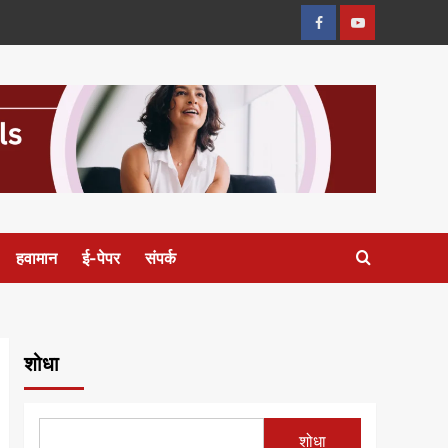
फेसबुक
यु
ट्यूब
हवामान
ई-पेपर
संपर्क
शोधा
शोधा