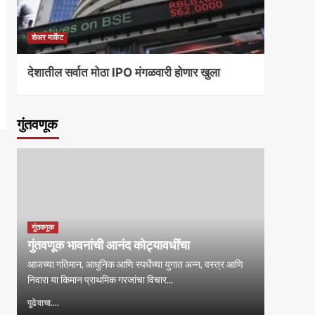
शेअर मार्केट
शेअर मार्
देशातील सर्वात मोठा IPO मंगळवारी होणार खुला
विप्रो 
गुंतवणूक
गुंतवणूक
गुंतवणूक भावनांची आनंद कोट्यावधींचा
आजच्या गतिमान, आधुनिक आणि स्पर्धेच्या युगात अन्न, वस्त्र आणि
निवारा या किमान प्राथमिक गरजांचा विचार...
पुढे वाचा....