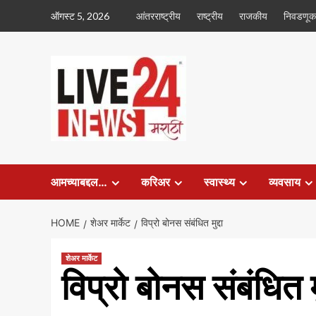
Skip
ऑगस्ट 5, 2026
आंतरराष्ट्रीय
राष्ट्रीय
राजकीय
निवडणूक
to
content
आमच्याबद्दल…
करिअर
स्वास्थ्य
व्यवसाय
HOME
शेअर मार्केट
विप्रो बोनस संबंधित मुद्दा
शेअर मार्केट
विप्रो बोनस संबंधित मु