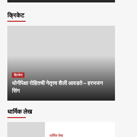
क्रिकेट
क्रिकेट
धोनीपेक्षा रोहितची नेतृत्त्व शैली आवडते – हरभजन
सिंग
धार्मिक लेख
धार्मिक लेख