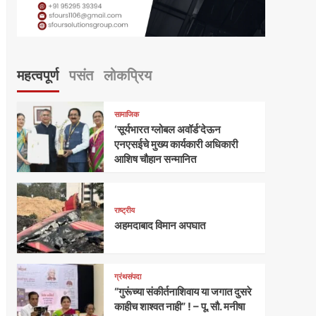
महत्वपूर्ण
पसंत
लोकप्रिय
सामाजिक
‘सूर्यभारत ग्लोबल अवॉर्ड’देऊन
एनएसईचे मुख्य कार्यकारी अधिकारी
आशिष चौहान सन्मानित
राष्ट्रीय
अहमदाबाद विमान अपघात
ग्रंथसंपदा
“गुरूंच्या संकीर्तनाशिवाय या जगात दुसरे
काहीच शाश्वत नाही” ! – पू. सौ. मनीषा