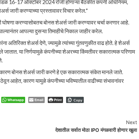
लक मंडळ 16-17 ऑक्टोबर 2024 रोजी होणाऱ्या बैठकीत कंपनी अधिनियम,
र्स जारी करण्याच्या प्रस्तावावर विचार करेल.”
ांची घोषणा करण्यासोबतच बोनस शेअर्स जारी करण्यावर चर्चा करणार आहे.
 झाल्यानंतर आपल्या दुसऱ्या तिमाहीचे निकाल जाहीर करेल.
अतिरिक्त शेअर्स देणे, ज्यामुळे त्यांच्या गुंतवणुकीत वाढ होते. हे शेअर्स
ेले जातात. या निर्णयामुळे कंपनीच्या शेअरच्या किंमतीवर सकारात्मक परिणाम
े.
हे, कारण बोनस शेअर्स जारी करणे हे एक सकारात्मक संकेत मानले जाते.
 ठेवून आहेत, कारण यामुळे कंपनीच्या भविष्यातील वाढीच्या संभावनांवर
Whatsapp
Email
Print
Copy
Next
देशातील सर्वात मोठा IPO मंगळवारी होणार खुला