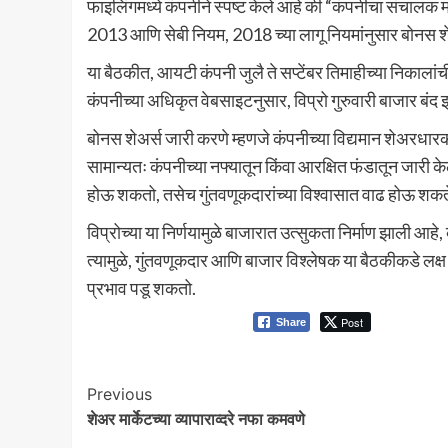
फाइलिंगमध्ये कंपनीने स्पष्ट केले आहे की “कंपनीचा संचा
2013 आणि सेबी नियम, 2018 च्या लागू नियमांनुसार बोनस शेअ
या बैठकीत, आयटी कंपनी जुलै ते सप्टेंबर तिमाहीच्या निकाल
कंपनीच्या अधिकृत वेबसाइटनुसार, विप्रो गुरुवारी बाजार बंद
बोनस शेअर्स जारी करणे म्हणजे कंपनीच्या विद्यमान शेअरधारकांना 
सामान्यतः कंपनीच्या नफ्यातून किंवा आरक्षित फंडातून जारी क
होऊ शकतो, तसेच गुंतवणूकदारांच्या विश्वासात वाढ होऊ शकत
विप्रोच्या या निर्णयामुळे बाजारात उत्सुकता निर्माण झाली आ
त्यामुळे, गुंतवणूकदार आणि बाजार विश्लेषक या बैठकीकडे लक्ष
प्रभाव पडू शकतो.
Post
Share
Continue
Previous
शेअर मार्केटच्या व्यापाराव्दरे नफा कमवणे
Reading