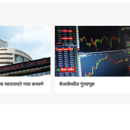
शेअर मार्केट
्या व्यापाराव्दरे नफा कमवणे
शेअर्समधील गुंतवणूक