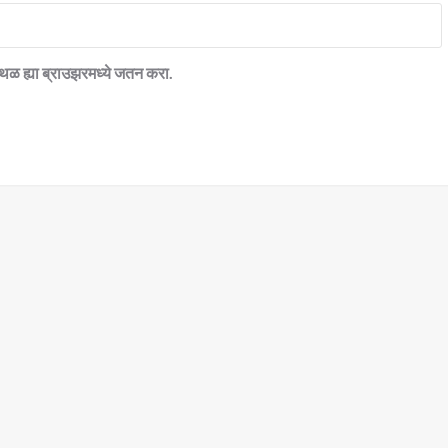
शेअर मार्केट
स्थळ ह्या ब्राउझरमध्ये जतन करा.
शेअर्समधील गुंतवणूक