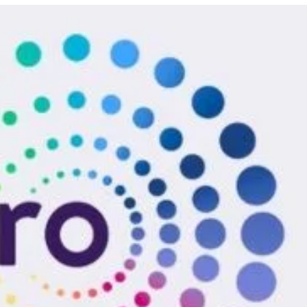
राजकीय
शिवाजी महाराजांचा आदर्श घ्यावा: नितीन गडकरी