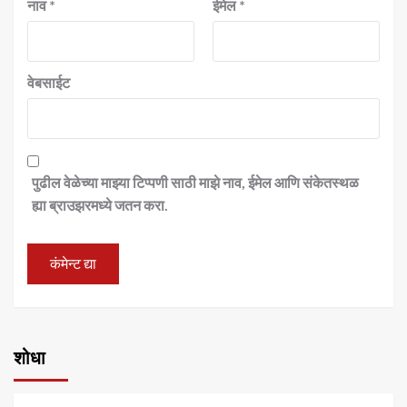
नाव
*
ईमेल
*
वेबसाईट
पुढील वेळेच्या माझ्या टिप्पणी साठी माझे नाव, ईमेल आणि संकेतस्थळ
ह्या ब्राउझरमध्ये जतन करा.
शोधा