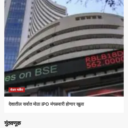
शेअर मार्केट
देशातील सर्वात मोठा IPO मंगळवारी होणार खुला
गुंतवणूक