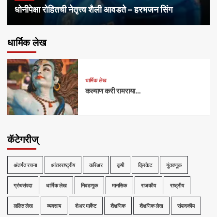
धोनीपेक्षा रोहितची नेतृत्त्व शैली आवडते – हरभजन सिंग
धार्मिक लेख
धार्मिक लेख
कल्याण करी रामराया…
कॅटेगरीज्
अंतर्गत रचना
आंतरराष्ट्रीय
करिअर
कृषी
क्रिकेट
गुंतवणूक
ग्रंथसंपदा
धार्मिक लेख
निवडणूक
मानसिक
राजकीय
राष्ट्रीय
ललित लेख
व्यवसाय
शेअर मार्केट
शैक्षणिक
शैक्षणिक लेख
संपादकीय