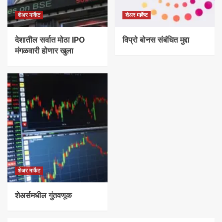
शेअर मार्केट
शेअर मार्केट
देशातील सर्वात मोठा IPO
विप्रो बोनस संबंधित मुद्दा
मंगळवारी होणार खुला
शेअर मार्केट
शेअर्समधील गुंतवणूक