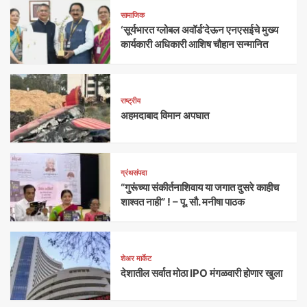
सामाजिक
‘सूर्यभारत ग्लोबल अवॉर्ड’देऊन एनएसईचे मुख्य
कार्यकारी अधिकारी आशिष चौहान सन्मानित
राष्ट्रीय
अहमदाबाद विमान अपघात
ग्रंथसंपदा
“गुरूंच्या संकीर्तनाशिवाय या जगात दुसरे काहीच
शाश्वत नाही” ! – पू. सौ. मनीषा पाठक
शेअर मार्केट
देशातील सर्वात मोठा IPO मंगळवारी होणार खुला